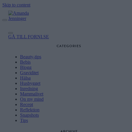
Skip to content
GÅ TILL FORNI.SE
CATEGORIES
Beauty-tips
Bebis
Blogg
Graviditet
Hälsa
Husbygget
Inredning
Mammalivet
On my mind
Recept
Reflektion
Snapshots
Tips
ARCHIVE