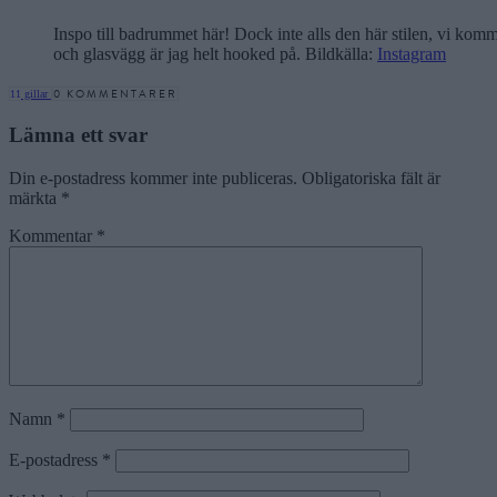
Inspo till badrummet här! Dock inte alls den här stilen, vi ko
och glasvägg är jag helt hooked på. Bildkälla:
Instagram
0 KOMMENTARER
11
gillar
Lämna ett svar
Din e-postadress kommer inte publiceras.
Obligatoriska fält är
märkta
*
Kommentar
*
Namn
*
E-postadress
*