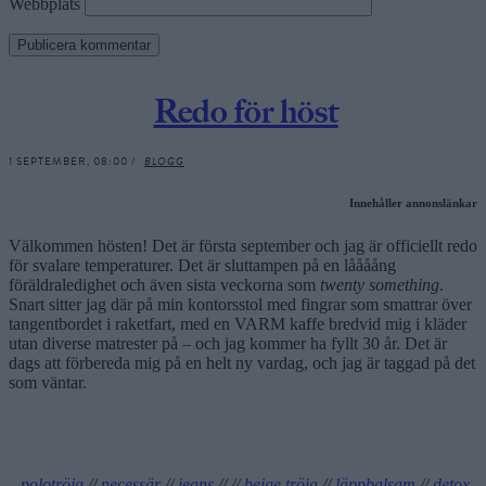
Webbplats
Redo för höst
1 SEPTEMBER, 08:00 /
BLOGG
Innehåller annonslänkar
Välkommen hösten! Det är första september och jag är officiellt redo
för svalare temperaturer. Det är sluttampen på en låååång
föräldraledighet och även sista veckorna som
twenty something
.
Snart sitter jag där på min kontorsstol med fingrar som smattrar över
tangentbordet i raketfart, med en VARM kaffe bredvid mig i kläder
utan diverse matrester på – och jag kommer ha fyllt 30 år. Det är
dags att förbereda mig på en helt ny vardag, och jag är taggad på det
som väntar.
polotröja
//
necessär
//
jeans
// //
beige tröja
//
läppbalsam
//
detox