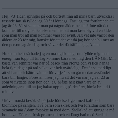
Hej! <3 Tiden springer på och bortsett från att mina barn utvecklas i
rasande fart så fyllde jag 30 år i lördags! Fast jag tror fortfarande att
jag är 23. Visst stannar man på någon ålder mentalt? Inte när det
kommer till mognad kanske men mer att man låser sig vid en ålder
som man tror att man kommer vara för evigt. Jag vet inte varför den
åldern är 23 för mig, kanske för att det var då jag började bli mer av
den person jag är idag, och så var det då träffade jag Adam.
Hur som helst så hade jag en maaagisk helg som fyllde mig med
energi från topp till tå. Jag kommer bära med mig den LÄNGE. Min
bästa vän Jennifer var här på besök från Norge och vi fick hänga
hela fyra dagar på rad vilket var helt ovärdeligt. Det är så märkligt
att vi bara blir bättre vänner för varje år som går medan avståndet
bara blir längre. Föresten inser jag nu att det var när jag var 23 år
som vi flyttade ihop hon och jag. Måste helt klart vara en av
anledningarna till att jag hakat upp mig på det året, himla bra tid i
mitt liv.
Utöver norskt besök så började födelsedagen med kaffe och
blommor på sängen. Två barn som skrek och två föräldrar som bara
skrattade när Adam försökte få med dom (Stella) på att sjunga ja må
hon leva. Efter en frisk promenad och ett långt bad med Stella i