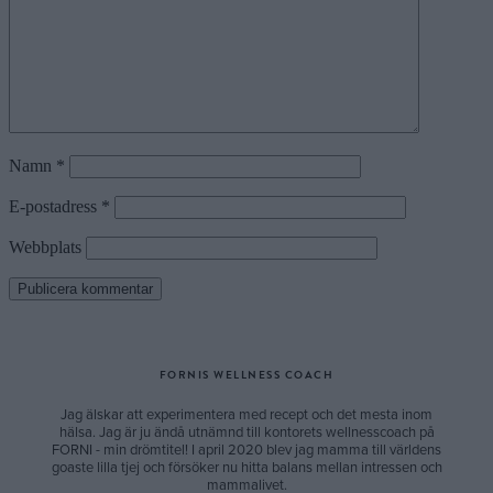
Namn
*
E-postadress
*
Webbplats
FORNIS WELLNESS COACH
Jag älskar att experimentera med recept och det mesta inom
hälsa. Jag är ju ändå utnämnd till kontorets wellnesscoach på
FORNI - min drömtitel! I april 2020 blev jag mamma till världens
goaste lilla tjej och försöker nu hitta balans mellan intressen och
mammalivet.