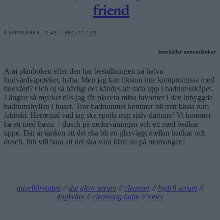
friend
3 SEPTEMBER, 10:43 /
BEAUTY-TIPS
Innehåller annonslänkar
Ajaj plånboken efter den här beställningen på halva
hudvårdsapoteket, haha. Men jag kan liksom inte kompromissa med
hudvård? Och oj så härligt det kändes att rada upp i badrumsskåpet.
Längtar så mycket tills jag får placera mina favoriter i den inbyggda
badrumshyllan i huset. Tror badrummet kommer bli mitt bästa rum
faktiskt. Herregud vad jag ska spoila mig själv därinne! Vi kommer
ha ett med bastu + dusch på nedervåningen och ett med badkar
uppe. Där är tanken att det ska bli en glasvägg mellan badkar och
dusch. Ihh vill bara att det ska vara klart nu på momangen!
micellärvatten
//
the glow serum
//
cleanser
//
hydr8 serum
//
dagkräm
//
cleansing balm
//
toner