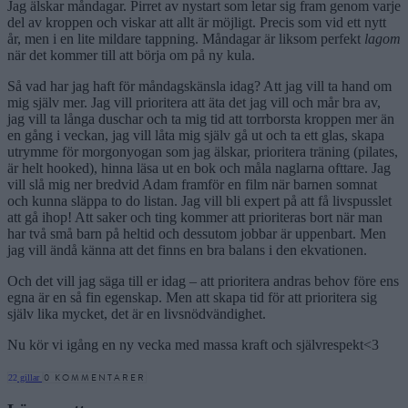
Jag älskar måndagar. Pirret av nystart som letar sig fram genom varje
del av kroppen och viskar att allt är möjligt. Precis som vid ett nytt
år, men i en lite mildare tappning. Måndagar är liksom perfekt
lagom
när det kommer till att börja om på ny kula.
Så vad har jag haft för måndagskänsla idag? Att jag vill ta hand om
mig själv mer. Jag vill prioritera att äta det jag vill och mår bra av,
jag vill ta långa duschar och ta mig tid att torrborsta kroppen mer än
en gång i veckan, jag vill låta mig själv gå ut och ta ett glas, skapa
utrymme för morgonyogan som jag älskar, prioritera träning (pilates,
är helt hooked), hinna läsa ut en bok och måla naglarna ofttare. Jag
vill slå mig ner bredvid Adam framför en film när barnen somnat
och kunna släppa to do listan. Jag vill bli expert på att få livspusslet
att gå ihop! Att saker och ting kommer att prioriteras bort när man
har två små barn på heltid och dessutom jobbar är uppenbart. Men
jag vill ändå känna att det finns en bra balans i den ekvationen.
Och det vill jag säga till er idag – att prioritera andras behov före ens
egna är en så fin egenskap. Men att skapa tid för att prioritera sig
själv lika mycket, det är en livsnödvändighet.
Nu kör vi igång en ny vecka med massa kraft och självrespekt<3
0 KOMMENTARER
22
gillar