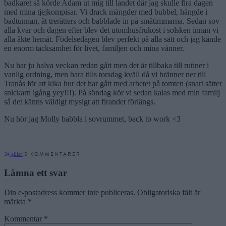
badkaret så körde Adam ut mig till landet där jag skulle fira dagen
med mina tjejkompisar. Vi drack mängder med bubbel, hängde i
badtunnan, åt trerätters och babblade in på småtimmarna. Sedan sov
alla kvar och dagen efter blev det utomhusfrukost i solsken innan vi
alla åkte hemåt. Födelsedagen blev perfekt på alla sätt och jag kände
en enorm tacksamhet för livet, familjen och mina vänner.
Nu har ju halva veckan redan gått men det är tillbaka till rutiner i
vanlig ordning, men bara tills torsdag kväll då vi bränner ner till
Tranås för att kika hur det har gått med arbetet på tomten (snart sätter
snickarn igång yey!!!). På söndag kör vi sedan kalas med min familj
så det känns väldigt mysigt att firandet förlängs.
Nu hör jag Molly babbla i sovrummet, back to work <3
0 KOMMENTARER
24
gillar
Lämna ett svar
Din e-postadress kommer inte publiceras.
Obligatoriska fält är
märkta
*
Kommentar
*