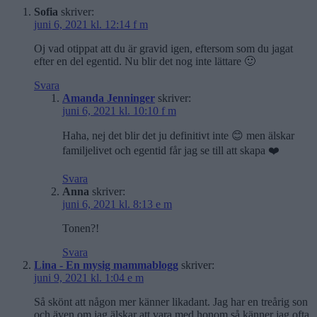
Sofia
skriver:
juni 6, 2021 kl. 12:14 f m
Oj vad otippat att du är gravid igen, eftersom som du jagat
efter en del egentid. Nu blir det nog inte lättare 🙂
Svara
Amanda Jenninger
skriver:
juni 6, 2021 kl. 10:10 f m
Haha, nej det blir det ju definitivt inte 😊 men älskar
familjelivet och egentid får jag se till att skapa ❤️
Svara
Anna
skriver:
juni 6, 2021 kl. 8:13 e m
Tonen?!
Svara
Lina - En mysig mammablogg
skriver:
juni 9, 2021 kl. 1:04 e m
Så skönt att någon mer känner likadant. Jag har en treårig son
och även om jag älskar att vara med honom så känner jag ofta