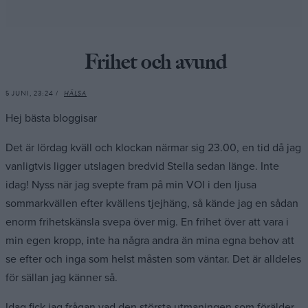
Frihet och avund
5 JUNI, 23:24 /
HÄLSA
Hej bästa bloggisar
Det är lördag kväll och klockan närmar sig 23.00, en tid då jag
vanligtvis ligger utslagen bredvid Stella sedan länge. Inte
idag! Nyss när jag svepte fram på min VOI i den ljusa
sommarkvällen efter kvällens tjejhäng, så kände jag en sådan
enorm frihetskänsla svepa över mig. En frihet över att vara i
min egen kropp, inte ha några andra än mina egna behov att
se efter och inga som helst måsten som väntar. Det är alldeles
för sällan jag känner så.
Idag fick jag frågan vad den största utmaningen som förälder