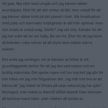
ett glas, fika eller bara umgås och jag känner sådan
avundsjuka. Dels för att det verkar så lätt, men också för att
jag känner sådan brist på det planet i livet. Vår livssituation
med jobb och barnvakts möjligheter är allt från optimal, men
min insats är också svag. Varför? Jag vet inte. Kanske för att
jag har svårt att be om hjälp. Be om tid. Eller för att jag blivit
så bekväm i våra rutiner så att bryta dem nästan känns
svårare.
Det enda jag verkligen vet är känslan av frihet är ett
grundläggande behov för att jag ska vara balans och en
lycklig människa. Det spelar ingen roll hur mycket jag gör för
min hälsa om jag inte tillgodoser det. Jag mår inte bra av att
känna att ”jag måste ta tillvara på varje sekund jag har själv”.
Herregud, man måste ju bara få VARA ibland! Utan stressen
att behöva maxa tiden, utan måsten att bocka av.