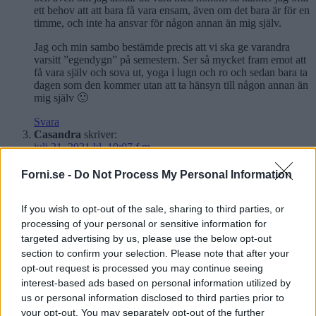
ett behov att att bara få vara ensam, även om det bara är för en
timme, och inte ha ansvar för någon annan än mig själv.
Jag och min sambo bestämde precis att vi ska ge varandra
varsitt ”egendygn” på semestern. Ser så mycket fram emot att
få vara själv och sova ut, yoga i lugn och ro och sedan bara ta
dagen som den kommer utan att ta hänsyn till någon annan än
mig själv 🙂
Svara
Casandra
skriver:
juli 21, 2021 kl. 10:07 f m
Åh så jag känner igen mig i dina texter!! Så skönt att höra
Forni.se -
Do Not Process My Personal Information
någon annan tänka samma. Är precis som du beskriver.
Nybliven mamma och försöker hitta vägen fram just nu ❤️
If you wish to opt-out of the sale, sharing to third parties, or
processing of your personal or sensitive information for
Svara
targeted advertising by us, please use the below opt-out
Lämna ett svar
section to confirm your selection. Please note that after your
opt-out request is processed you may continue seeing
Din e-postadress kommer inte publiceras.
Obligatoriska fält är
interest-based ads based on personal information utilized by
märkta
*
us or personal information disclosed to third parties prior to
your opt-out. You may separately opt-out of the further