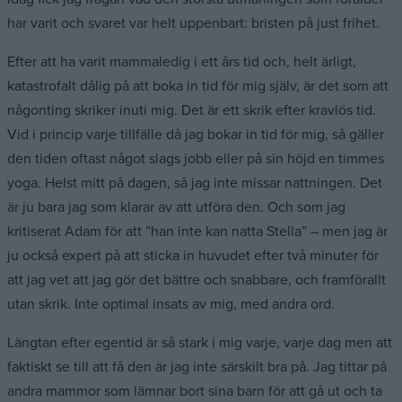
har varit och svaret var helt uppenbart: bristen på just frihet.
Efter att ha varit mammaledig i ett års tid och, helt ärligt,
katastrofalt dålig på att boka in tid för mig själv, är det som att
någonting skriker inuti mig. Det är ett skrik efter kravlös tid.
Vid i princip varje tillfälle då jag bokar in tid för mig, så gäller
den tiden oftast något slags jobb eller på sin höjd en timmes
yoga. Helst mitt på dagen, så jag inte missar nattningen. Det
är ju bara jag som klarar av att utföra den. Och som jag
kritiserat Adam för att ”han inte kan natta Stella” – men jag är
ju också expert på att sticka in huvudet efter två minuter för
att jag vet att jag gör det bättre och snabbare, och framförallt
utan skrik. Inte optimal insats av mig, med andra ord.
Längtan efter egentid är så stark i mig varje, varje dag men att
faktiskt se till att få den är jag inte särskilt bra på. Jag tittar på
andra mammor som lämnar bort sina barn för att gå ut och ta