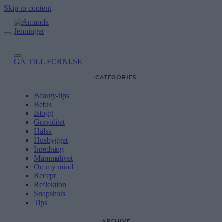
Skip to content
GÅ TILL FORNI.SE
CATEGORIES
Beauty-tips
Bebis
Blogg
Graviditet
Hälsa
Husbygget
Inredning
Mammalivet
On my mind
Recept
Reflektion
Snapshots
Tips
ARCHIVE