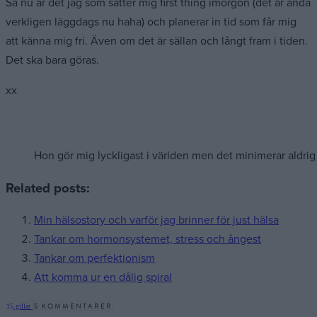
Så nu är det jag som sätter mig first thing imorgon (det är ändå
verkligen läggdags nu haha) och planerar in tid som får mig
att känna mig fri. Även om det är sällan och långt fram i tiden.
Det ska bara göras.
xx
Hon gör mig lyckligast i världen men det minimerar aldrig
Related posts:
Min hälsostory och varför jag brinner för just hälsa
Tankar om hormonsystemet, stress och ångest
Tankar om perfektionism
Att komma ur en dålig spiral
5 KOMMENTARER
15
gillar