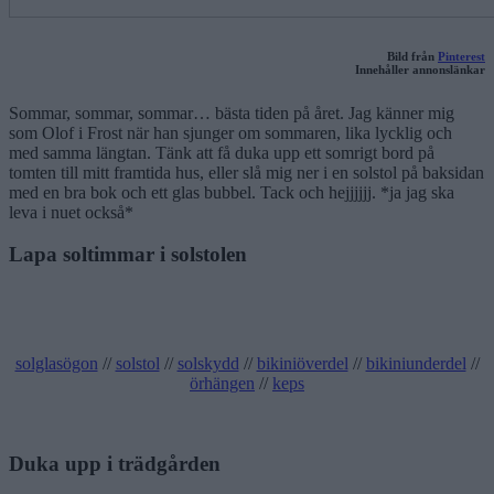
Bild från
Pinterest
Innehåller annonslänkar
Sommar, sommar, sommar… bästa tiden på året. Jag känner mig
som Olof i Frost när han sjunger om sommaren, lika lycklig och
med samma längtan. Tänk att få duka upp ett somrigt bord på
tomten till mitt framtida hus, eller slå mig ner i en solstol på baksidan
med en bra bok och ett glas bubbel. Tack och hejjjjjj. *ja jag ska
leva i nuet också*
Lapa soltimmar i solstolen
solglasögon
//
solstol
//
solskydd
//
bikiniöverdel
//
bikiniunderdel
//
örhängen
//
keps
Duka upp i trädgården