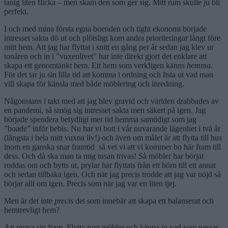
tanig liten flicka – men skam den som ger sig. Mitt rum skulle ju bli
perfekt.
I och med mina första egna boenden och tight ekonomi började
intresset sakta dö ut och plötsligt kom andra prioriteringar långt före
mitt hem. Att jag har flyttat i snitt en gång per år sedan jag klev ur
tonåren och in i ”vuxenlivet” har inte direkt gjort det enklare att
skapa ett genomtänkt hem. Ett hem som verkligen känns
hemma.
För det tar ju sin lilla tid att komma i ordning och lista ut vad man
vill skapa för känsla med både möblering och inredning.
Någonstans i takt med att jag blev gravid och världen drabbades av
en pandemi, så smög sig intresset sakta men säkert på igen. Jag
började spendera betydligt mer tid hemma samtidigt som jag
”boade” inför bebis. Nu har vi bott i vår nuvarande lägenhet i två år
(längsta i hela mitt vuxna liv!) och även om målet är att flytta till hus
inom en ganska snar framtid så vet vi att vi kommer bo här fram till
dess. Och då ska man ta mig tusan trivas! Så möbler har börjat
roddas om och bytts ut, prylar har flyttats från ett hörn till ett annat
och sedan tillbaka igen. Och när jag precis trodde att jag var nöjd så
börjar allt om igen. Precis som när jag var en liten tjej.
Men är det inte
precis
det som innebär att skapa ett balanserat och
hemtrevligt hem?
Att prova sig fram. Flytta runt möbler och känna in vad som passar