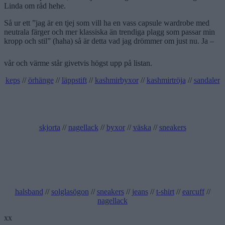
Linda om råd hehe.
Så ur ett ”jag är en tjej som vill ha en vass capsule wardrobe med
neutrala färger och mer klassiska än trendiga plagg som passar min
kropp och stil” (haha) så är detta vad jag drömmer om just nu. Ja –
vår och värme står givetvis högst upp på listan.
keps
//
örhänge
//
läppstift
//
kashmirbyxor
//
kashmirtröja
//
sandaler
skjorta
//
nagellack
//
byxor
//
väska
//
sneakers
halsband
//
solglasögon
//
sneakers
//
jeans
//
t-shirt
//
earcuff
//
nagellack
xx