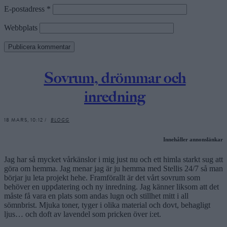
E-postadress
*
Webbplats
Sovrum, drömmar och
inredning
18 MARS, 10:12 /
BLOGG
Innehåller annonslänkar
Jag har så mycket vårkänslor i mig just nu och ett himla starkt sug att
göra om hemma. Jag menar jag är ju hemma med Stellis 24/7 så man
börjar ju leta projekt hehe. Framförallt är det vårt sovrum som
behöver en uppdatering och ny inredning. Jag känner liksom att det
måste få vara en plats som andas lugn och stillhet mitt i all
sömnbrist. Mjuka toner, tyger i olika material och dovt, behagligt
ljus… och doft av lavendel som pricken över i:et.