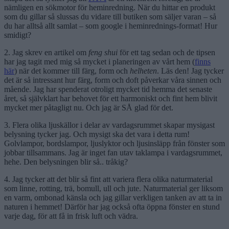
nämligen en sökmotor för heminredning. När du hittar en produkt
som du gillar så slussas du vidare till butiken som säljer varan – så
du har alltså allt samlat – som google i heminrednings-format! Hur
smidigt?
2. Jag skrev en artikel om
feng shui
för ett tag sedan och de tipsen
har jag tagit med mig så mycket i planeringen av vårt hem (
finns
här
) när det kommer till färg, form och
helheten
. Läs den! Jag tycker
det är så intressant hur färg, form och doft påverkar våra sinnen och
mående. Jag har spenderat otroligt mycket tid hemma det senaste
året, så självklart har behovet för ett harmoniskt och fint hem blivit
mycket mer påtagligt nu. Och jag är SÅ glad för det.
3. Flera olika ljuskällor i delar av vardagsrummet skapar mysigast
belysning tycker jag. Och mysigt ska det vara i detta rum!
Golvlampor, bordslampor, ljuslyktor och ljusinsläpp från fönster som
jobbar tillsammans. Jag är inget fan utav taklampa i vardagsrummet,
hehe. Den belysningen blir så.. tråkig?
4. Jag tycker att det blir så fint att variera flera olika naturmaterial
som linne, rotting, trä, bomull, ull och jute. Naturmaterial ger liksom
en varm, ombonad känsla och jag gillar verkligen tanken av att ta in
naturen i hemmet! Därför har jag också ofta öppna fönster en stund
varje dag, för att få in frisk luft och vädra.