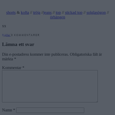
shorts
&
kofta
//
tröja
//
jeans
//
top
//
stickad top
//
solglasögon
//
örhängen
xx
0 KOMMENTARER
9
gillar
Lämna ett svar
Din e-postadress kommer inte publiceras.
Obligatoriska fält är
märkta
*
Kommentar
*
Namn
*