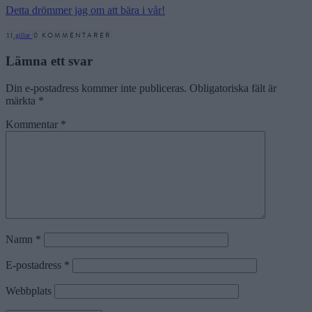
Detta drömmer jag om att bära i vår!
0 KOMMENTARER
11
gillar
Lämna ett svar
Din e-postadress kommer inte publiceras.
Obligatoriska fält är
märkta
*
Kommentar
*
Namn
*
E-postadress
*
Webbplats