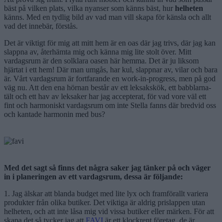
bäst på vilken plats, vilka nyanser som känns bäst, hur
helheten
känns. Med en tydlig bild av vad man vill skapa för känsla och allt
vad det innebär, förstås.
Det är viktigt för mig att mitt hem är en oas där jag trivs, där jag kan
slappna av, återhämta mig och känna mig lite stolt över. Mitt
vardagsrum är den solklara oasen här hemma. Det är ju liksom
hjärtat i ett hem! Där man umgås, har kul, slappnar av, vilar och bara
är. Vårt vardagsrum är fortfarande en work-in-progress, men på god
väg nu. Att den ena hörnan består av ett leksakskök, ett babblarna-
tält och ett hav av leksaker har jag accepterat, för vad vore väl ett
fint och harmoniskt vardagsrum om inte Stella fanns där bredvid oss
och kantade harmonin med bus?
Med det sagt så finns det några saker jag tänker på och väger
in i planeringen av ett vardagsrum, dessa är följande:
1. Jag älskar att blanda budget med lite lyx och framförallt variera
produkter från olika butiker. Det viktiga är aldrig prislappen utan
helheten, och att inte låsa mig vid vissa butiker eller märken. För att
skapa det så tycker jag att
FAVI
är ett klockrent företag, de är