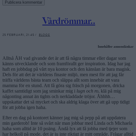
Vårdrömmar..
25 FEBRUARI, 21:45 /
BLOGG
Innehåller annonslänkar
Alltså ÅH vad givande det är att få några timmar eller dagar som
känns utvecklande och som framförallt ger inspiration. Idag har jag
haft en jobbdag på vårt nya kontor och den känslan är bara magisk.
Dels för att det är världens finaste miljö, men mest för att jag får
träffa världens bästa team och släppa allt som innebär att vara
mamma för en stund. Att få göra sig fräsch på morgonen, dricka
kaffet samtidigt som jag sminkar mig i
lugn och ro
, klä på mig
någonting annat än tights och nerkladdade tröjor. Åhhhh…
uppskattar det så mycket och ska aldrig klaga över att gå upp tidigt
för att jobba igen haha.
Efter en dag på kontoret känner jag mig så pepp på att uppdatera
min garderob! Inte så svårt när man jobbar med Linda och Michaela
haha som alltid är 10 poäng. Ändå lyx att få jobba med tjejer som
har helkoll på mode, det är ju inte riktigt är mitt område. Frågar alltid