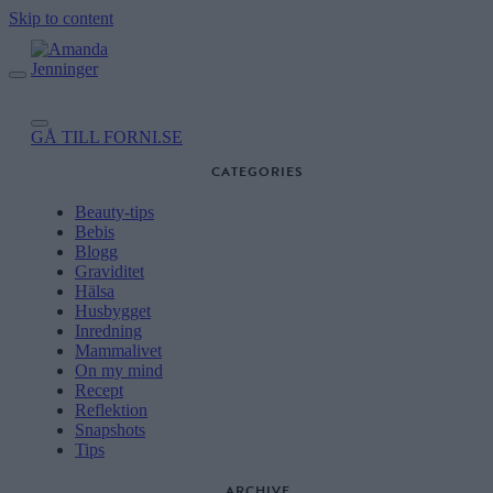
Skip to content
GÅ TILL FORNI.SE
CATEGORIES
Beauty-tips
Bebis
Blogg
Graviditet
Hälsa
Husbygget
Inredning
Mammalivet
On my mind
Recept
Reflektion
Snapshots
Tips
ARCHIVE