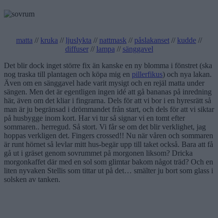
matta
//
kruka
//
ljuslykta
//
nattmask
//
påslakanset
//
kudde
//
diffuser
//
lampa
//
sänggavel
Det blir dock inget större fix än kanske en ny blomma i fönstret (ska
nog traska till plantagen och köpa mig en
pillerfikus
) och nya lakan.
Även om en sänggavel hade varit mysigt och en rejäl matta under
sängen. Men det är egentligen ingen idé att gå bananas på inredning
här, även om det kliar i fingrarna. Dels för att vi bor i en hyresrätt så
man är ju begränsad i drömmandet från start, och dels för att vi siktar
på husbygge inom kort. Har vi tur så signar vi en tomt efter
sommaren.. herregud. Så stort. Vi får se om det blir verklighet, jag
hoppas verkligen det. Fingers crossed!! Nu när våren och sommaren
är runt hörnet så levlar mitt hus-begär upp till taket också. Bara att få
gå ut i gräset genom sovrummet på morgonen liksom? Dricka
morgonkaffet där med en sol som glimtar bakom något träd? Och en
liten nyvaken Stellis som tittar ut på det… smälter ju bort som glass i
solsken av tanken.