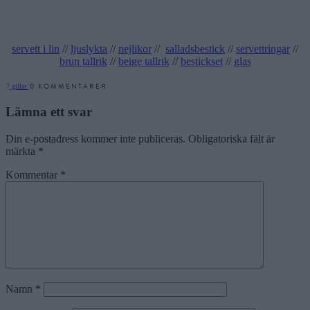
servett i lin
//
ljuslykta
//
nejlikor
//
salladsbestick
//
servettringar
//
brun tallrik
//
beige tallrik
//
bestickset
//
glas
0 KOMMENTARER
7
gillar
Lämna ett svar
Din e-postadress kommer inte publiceras.
Obligatoriska fält är
märkta
*
Kommentar
*
Namn
*