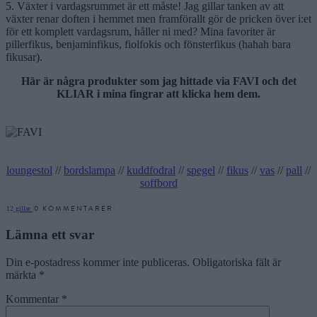
5. Växter i vardagsrummet är ett måste! Jag gillar tanken av att
växter renar doften i hemmet men framförallt gör de pricken över i:et
för ett komplett vardagsrum, håller ni med? Mina favoriter är
pillerfikus, benjaminfikus, fiolfokis och fönsterfikus (hahah bara
fikusar).
Här är några produkter som jag hittade via FAVI och det
KLIAR i mina fingrar att klicka hem dem.
loungestol
//
bordslampa
//
kuddfodral
//
spegel
//
fikus
//
vas
//
pall
//
soffbord
0 KOMMENTARER
12
gillar
Lämna ett svar
Din e-postadress kommer inte publiceras.
Obligatoriska fält är
märkta
*
Kommentar
*