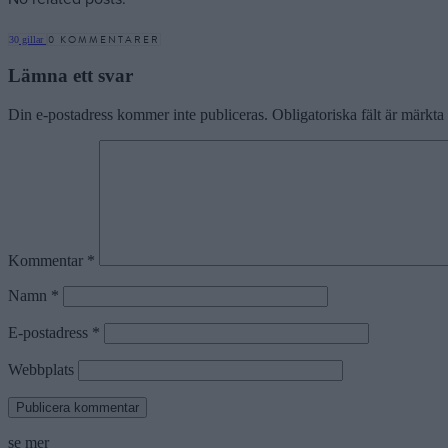
0 KOMMENTARER
30
gillar
Lämna ett svar
Din e-postadress kommer inte publiceras.
Obligatoriska fält är märkta
Kommentar
*
Namn
*
E-postadress
*
Webbplats
se mer