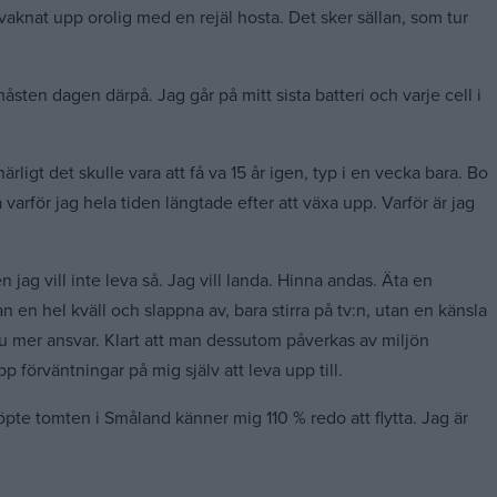
a vaknat upp orolig med en rejäl hosta. Det sker sällan, som tur
åsten dagen därpå. Jag går på mitt sista batteri och varje cell i
ärligt det skulle vara att få va 15 år igen, typ i en vecka bara. Bo
 varför jag hela tiden längtade efter att växa upp. Varför är jag
jag vill inte leva så. Jag vill landa. Hinna andas. Äta en
n en hel kväll och slappna av, bara stirra på tv:n, utan en känsla
u mer ansvar. Klart att man dessutom påverkas av miljön
p förväntningar på mig själv att leva upp till.
i köpte tomten i Småland känner mig 110 % redo att flytta. Jag är