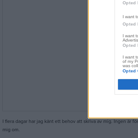
Opted 
I want t
Opted 
I want 
Advertis
Opted 
I want t
of my P
was col
Opted 
I flera dagar har jag känt ett behov att skriva av mig. Ingen är 
mig om.