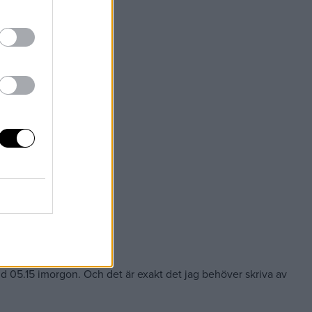
 vid 05.15 imorgon. Och det är exakt det jag behöver skriva av