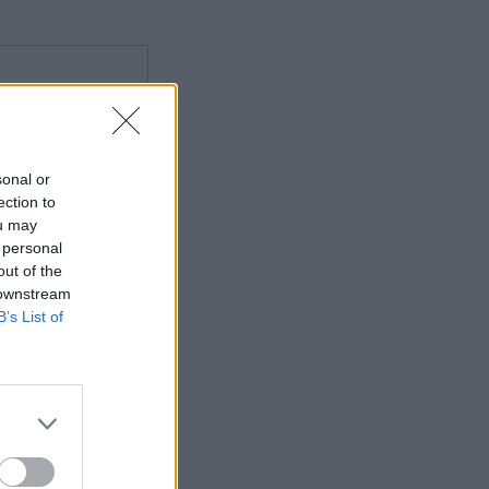
sonal or
ection to
ou may
 personal
out of the
 downstream
B’s List of