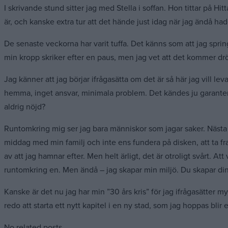
I skrivande stund sitter jag med Stella i soffan. Hon tittar på Hi
är, och kanske extra tur att det hände just idag när jag ändå hade
De senaste veckorna har varit tuffa. Det känns som att jag sprin
min kropp skriker efter en paus, men jag vet att det kommer dr
Jag känner att jag börjar ifrågasätta om det är så här jag vill lev
hemma, inget ansvar, minimala problem. Det kändes ju garanter
aldrig nöjd?
Runtomkring mig ser jag bara människor som jagar saker. Nästa må
middag med min familj och inte ens fundera på disken, att ta fram
av att jag hamnar efter. Men helt ärligt, det är otroligt svår
runtomkring en. Men ändå – jag skapar min miljö. Du skapar din mi
Kanske är det nu jag har min ”30 års kris” för jag ifrågasätter myc
redo att starta ett nytt kapitel i en ny stad, som jag hoppas blir e
No related posts.