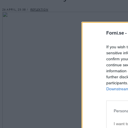
26 APRIL, 23:38 /
REFLEKTION
Forni.se -
If you wish 
sensitive in
confirm you
continue se
information 
further disc
participants
Downstream 
Persona
I want t