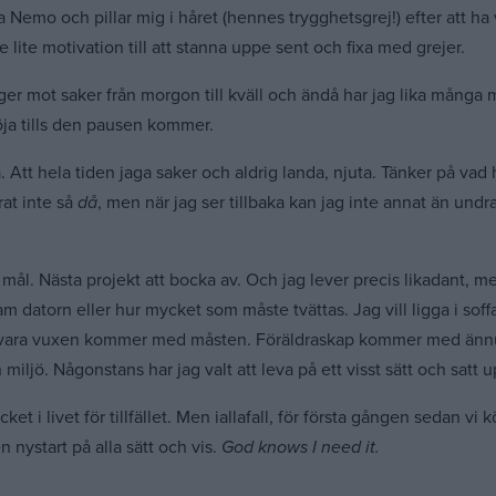
tta Nemo och pillar mig i håret (hennes trygghetsgrej!) efter att h
 lite motivation till att stanna uppe sent och fixa med grejer.
ger mot saker från morgon till kväll och ändå har jag lika många m
öja tills den pausen kommer.
a. Att hela tiden jaga saker och aldrig landa, njuta. Tänker på vad h
at inte så
då
, men när jag ser tillbaka kan jag inte annat än undra
l. Nästa projekt att bocka av. Och jag lever precis likadant, men 
 datorn eller hur mycket som måste tvättas. Jag vill ligga i soffa
t. Att vara vuxen kommer med måsten. Föräldraskap kommer med änn
ljö. Någonstans har jag valt att leva på ett visst sätt och satt up
ket i livet för tillfället. Men iallafall, för första gången sedan v
n nystart på alla sätt och vis.
God knows I need it.