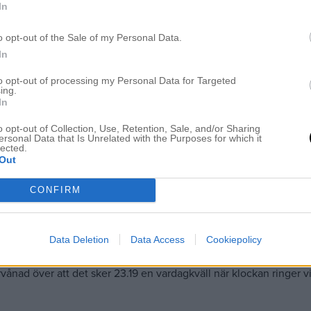
In
o opt-out of the Sale of my Personal Data.
In
to opt-out of processing my Personal Data for Targeted
ing.
In
o opt-out of Collection, Use, Retention, Sale, and/or Sharing
ersonal Data that Is Unrelated with the Purposes for which it
lected.
Out
CONFIRM
Data Deletion
Data Access
Cookiepolicy
förvånad över att det sker 23.19 en vardagkväll när klockan ringer