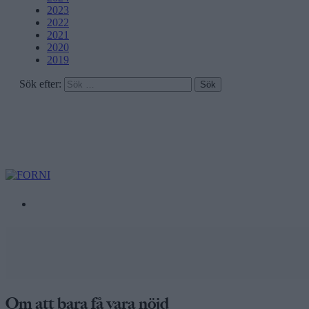
2023
2022
2021
2020
2019
Sök efter:
Om att bara få vara nöjd