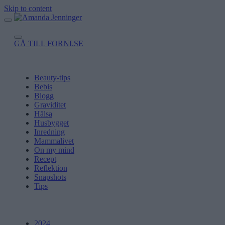
Skip to content
GÅ TILL FORNI.SE
Beauty-tips
Bebis
Blogg
Graviditet
Hälsa
Husbygget
Inredning
Mammalivet
On my mind
Recept
Reflektion
Snapshots
Tips
2024