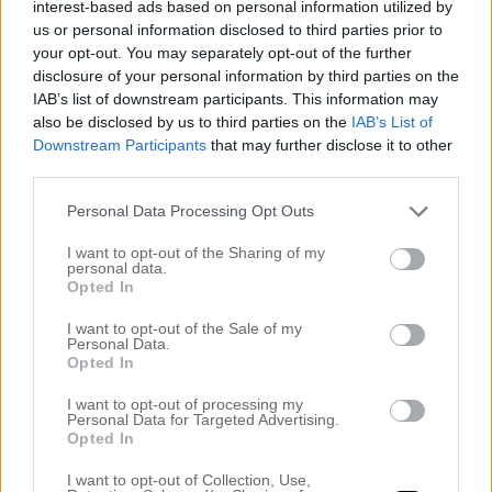
foglossning som fått mig att knappt våga röra på mig sedan
interest-based ads based on personal information utilized by
us or personal information disclosed to third parties prior to
flera månader tillbaka pga smärta. Ingen mer otymplighet och
your opt-out. You may separately opt-out of the further
nysningar som får mig att råka kissa på mig lite, litegrann
disclosure of your personal information by third parties on the
(haha ni som vet, vet) och kanske bäst av allt: inga fler tråkiga
IAB’s list of downstream participants. This information may
gravidkläder som ändå sitter så hårt att jag bara vill gå runt
also be disclosed by us to third parties on the
IAB’s List of
Downstream Participants
that may further disclose it to other
halvnaken.
third parties.
Och ännu bättre, det som kommer utav all denna pers.
En till
Personal Data Processing Opt Outs
liten bebis!
Föreställer mig hur det kommer kännas att
I want to opt-out of the Sharing of my
försiktigt lyfta upp ett litet huvud igen och känna små, små
personal data.
fingrar greppa tag om mina. Att ha en liten varelse mot bröstet
Opted In
och veta att vi kommer gå igenom så många utvecklingsfaser
I want to opt-out of the Sale of my
Personal Data.
tillsammans. Så nyfiken på hur hon ser ut, om tjejerna kommer
Opted In
vara lika varandra eller kanske inte alls. På hur Stella kommer
I want to opt-out of processing my
bete sig mot den här lilla krabaten som helt plötsligt tar upp
Personal Data for Targeted Advertising.
min famn, som hon så gärna vill ha helt för sig själv.
Opted In
I want to opt-out of Collection, Use,
Längtan är det största i mig just nu. Längtan efter precis allt