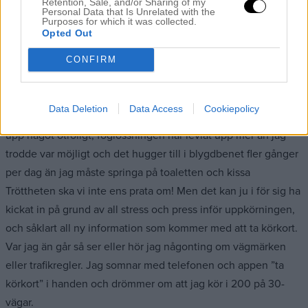
Retention, Sale, and/or Sharing of my
Personal Data that Is Unrelated with the
som börjar om ungefär 48 dagar, så långt som det är kvar till
Purposes for which it was collected.
BF. Allt innan dess känns lite som slutet på en magisk
Opted Out
sommar: man vill njuta in i det sista men det kryper i en efter
CONFIRM
att få kickstarta hösten.
De senaste dagarna har jag känt mig så super-mega-
Data Deletion
Data Access
Cookiepolicy
exploderar-snart-gravid så det är helt sjukt. Jag har svullnat
upp något otroligt, foglossningen har levlat upp mer än jag
trodde var möjligt och det hugger till i blygdbenet fler gånger
per dag än jag måste springa på toaletten och kissa
Tröttheten ska vi inte ens prata om! Men det kan ju i för sig ha
kickat in på grund av all stress och press inför uppkörningen,
och såklart all ny information som kommer med att ta körkort.
Var jag än går så ser eller hör jag någonting om vägmärken
eller trafikregler. Jag somnar med telefonen och appen ”ta
körkort” i handen och drömmer om att jag kör i 200 på 30-
vägar.