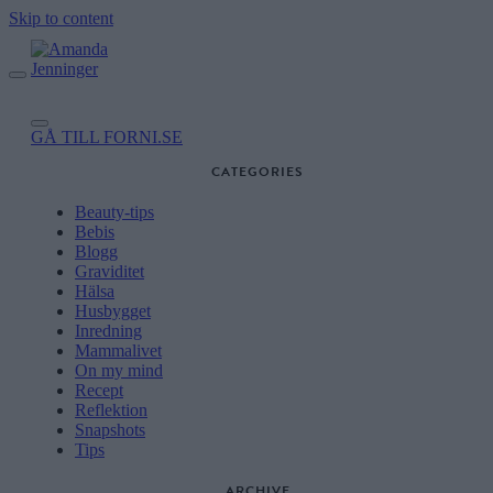
Skip to content
GÅ TILL FORNI.SE
CATEGORIES
Beauty-tips
Bebis
Blogg
Graviditet
Hälsa
Husbygget
Inredning
Mammalivet
On my mind
Recept
Reflektion
Snapshots
Tips
ARCHIVE