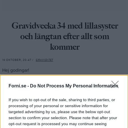
Gravidvecka 34 med lillasyster
och längtan efter allt som
kommer
16 OKTOBER, 20:47 /
GRAVIDITET
Hej godingar!
Tanken av att det bara är lite mer än en månad kvar tills min
Forni.se -
Do Not Process My Personal Information
kropp är min (!) igen får varenda cell i mig att jubla. Ingen mer
halsbränna som får mig att vilja kräkas, inga 15+ extra kilo att
If you wish to opt-out of the sale, sharing to third parties, or
transportera, konstiga cravings och tårar som rinner utan
processing of your personal or sensitive information for
targeted advertising by us, please use the below opt-out
anledning. Ingen livmoder som trycker så mycket mot min
section to confirm your selection. Please note that after your
blåsa att jag knappt kan hålla mig i en halvtimme. Ingen mer
opt-out request is processed you may continue seeing