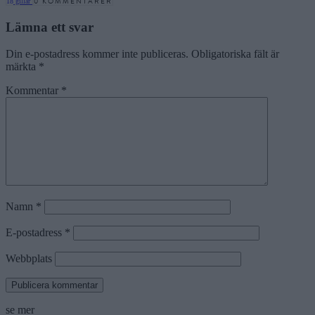
0 KOMMENTARER
18
gillar
Lämna ett svar
Din e-postadress kommer inte publiceras.
Obligatoriska fält är
märkta
*
Kommentar
*
Namn
*
E-postadress
*
Webbplats
se mer