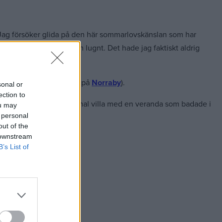
t! Jag försöker glida på den här sommarlovskänslan som har
allt mest bara mysigt och lugnt. Det hade jag faktiskt aldrig
en god lunch (som vanligt på
Norraby
).
sonal or
ection to
n jag besökt! En röd gammal villa med en veranda som badade i
ou may
 personal
out of the
 downstream
B’s List of