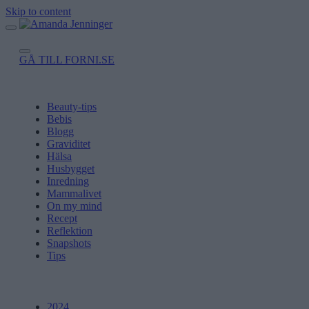
Skip to content
GÅ TILL FORNI.SE
Beauty-tips
Bebis
Blogg
Graviditet
Hälsa
Husbygget
Inredning
Mammalivet
On my mind
Recept
Reflektion
Snapshots
Tips
2024