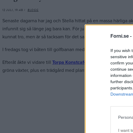
12 JULI, 19:48 /
BLOGG
Senaste dagarna har jag och Stella hittat på en massa härliga a
infunnit sig så länge jag bara kan. För ju äldre Stella blir desto
Forni.se -
kunnat tro, men är så tacksam för det samtidigt.
I fredags tog vi båten till golfbanan med Simon och Alva (Adams b
If you wish 
sensitive in
Efteråt åkte vi vidare till
Torpa Konstcafé
för kaffe på deras mys
confirm you
continue se
gröna växter, plus en trädgård med plantor och blommor överallt.
information 
further disc
participants
Downstream 
Persona
I want t