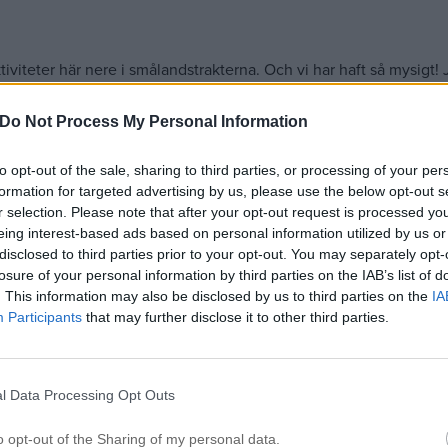
ktiviteter här nere i smålandstrakterna. Och vi har haft så mysig
 mer måste hon ju aktiveras (och hållas koll på!) och just nu känns 
Do Not Process My Personal Information
ror + dotter). Det var en härlig båttur på stilla vatten följt av 
to opt-out of the sale, sharing to third parties, or processing of your per
formation for targeted advertising by us, please use the below opt-out s
iga uteservering. Kan ha varit en av de finaste småländska fike
r selection. Please note that after your opt-out request is processed y
eing interest-based ads based on personal information utilized by us or
 Riktig idyll!
disclosed to third parties prior to your opt-out. You may separately opt-
losure of your personal information by third parties on the IAB’s list of
. This information may also be disclosed by us to third parties on the
IA
Participants
that may further disclose it to other third parties.
l Data Processing Opt Outs
o opt-out of the Sharing of my personal data.