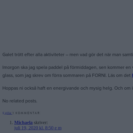
Galet trött efter alla aktiviteter – men vad gör det när man samt
Imorgon ska jag spela paddel på förmiddagen, sen kommer en vän 
glass, som jag skrev om förra sommaren på FORNI. Läs om det
Hoppas ni också haft en energivande och mysig helg. Och om 
No related posts.
1 KOMMENTAR
6
gillar
Michaela
skriver:
juli 19, 2020 kl. 8:50 e m