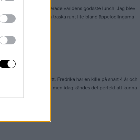
gstrakten som också serverade världens godaste lunch. Jag blev
 äppelmust till och sedan traska runt lite bland äppelodlingarna
 men dom körde barnfritt. Fredrika har en kille på snart 4 år och
igt med lite tjo och tjim men idag kändes det perfekt att kunna