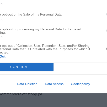
In
ch
Rudenstams trädgårdscafé.
Otroligt mysigt ställe i Jönköpin
daste jag ätit på länge. Var såklart tvungen att dricka deras egna
o opt-out of the Sale of my Personal Data.
In
to opt-out of processing my Personal Data for Targeted
ing.
In
o opt-out of Collection, Use, Retention, Sale, and/or Sharing
ersonal Data that Is Unrelated with the Purposes for which it
lected.
Out
Vadstena. Jag hade Stella med mig för att Adam spelade golftävling
! Förra veckan sågs vi hela gänget + papporna och det var så mys
CONFIRM
Data Deletion
Data Access
Cookiepolicy
ekommendera ett stopp på.