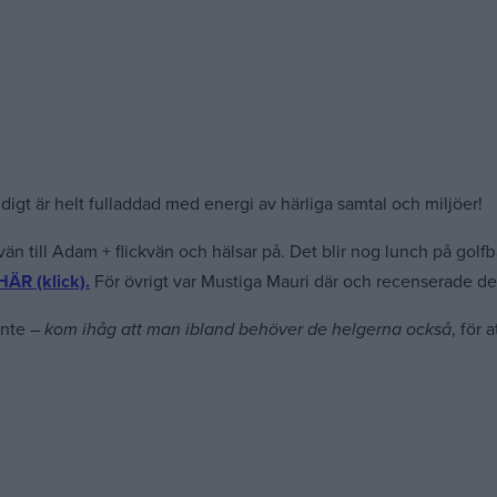
idigt är helt fulladdad med energi av härliga samtal och miljöer!
till Adam + flickvän och hälsar på. Det blir nog lunch på golfba
HÄR (klick).
För övrigt var Mustiga Mauri där och recenserade de
inte –
kom ihåg att man ibland behöver de helgerna också
, för 